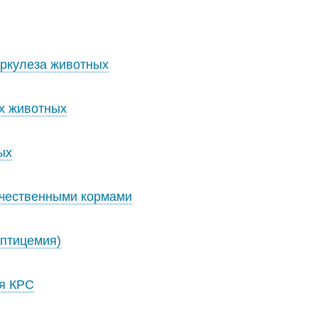
еркулеза животных
х животных
ых
чественными кормами
ептицемия)
ея КРС