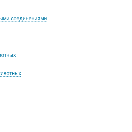
ными соединениями
вотных
животных