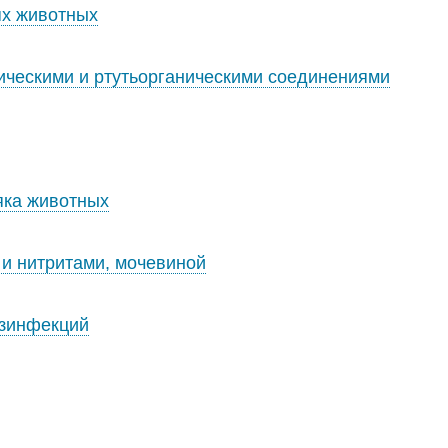
ях животных
ческими и ртутьорганическими соединениями
яка животных
и нитритами, мочевиной
езинфекций