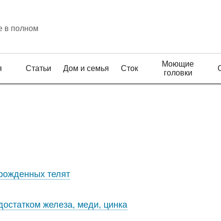
е в полном
Моющие
я
Статьи
Дом и семья
Сток
головки
рожденных телят
остатком железа, меди, цинка