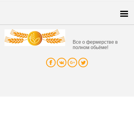
Togg
navi
Все о фермерстве в
полном обьёме!