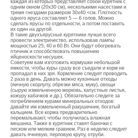
каждая из которых представляет собой курятник с
одним окном (20x30 см), несколькими насестами и
тремя гнездами размером 30x40 <см. Плотность
одного яруса составляет 5 — 6 голов. Можно
сделать ярусы по отдельности, а потом поставить
их один на другой.
В такие двухъярусные курятники лучше всего
провести электричество, использовав лампы
мощностью 25, 40 и 60 Вт. Они будут обогревать
птичник и способствовать повышению
яйценоскости несушек.
Советуем вам изготовить кормушки небольшой
емкости, чтобы куры сразу все съедали и корм не
пропадал в них зря. Кормление следует проводить
2 раза в день. Давать можно кухонные отходы
(яичную скорлупу, обрезки мяса, муку), овощи
(сырую измельченную морковь, капустные листья,
кожуру кабачков и др.). Обязательно следите за
потреблением курами минеральных отходов:
давайте им измельченный ракушечник, богатый
кальцием. Все корма предварительно
перемалывают, чтобы получилась влажная
мешанка. Также в курятник ставят баночки с
песком или мелким гравием. Раз в неделю следует
давать ячневую, перловую крупу, отруби.