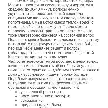
ложкой меда и 1 ч. л. перемолотой корицы.
Маски наносятся на сухую голову и держатся в
среднем до 30-40 минут. Волосы нужно
укутываться в полиэтиленовый пакет или
специальную шапочку, а затем сверху обмотать
полотенцем. Смываются смеси теплой водой с
помощью обычного шампуня. После можно
ополоснуть волосы травяными настоями – это
тоже благотворно скажется на состоянии волос.
Полезного много бывает, и волосам тоже, поэтому
выполняйте процедуру не чаще чем раз в 3-4 дня,
периодически меняйте рецепт и волосы
отблагодарят вас своей естественной красотой.
Красота нынче таится в ампулах
Часто, интересуясь темой восстановления волос,
женщина может слышать об особых ампулах, с
помощью которых легко добиться красоты волос в
домашних условиях, и даже чуточку больше.
Подобные ампулы для восстановления волос
выпускаются многими профессиональными
брендами и обещают такие изменения:
ускоренный рост волос;
восстановление структуры;
увлажнение;
придают силу и объем;