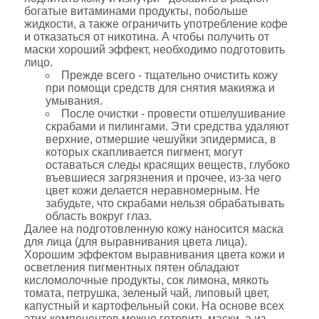
богатые витаминами продукты, побольше
жидкости, а также ограничить употребление кофе
и отказаться от никотина. А чтобы получить от
маски хороший эффект, необходимо подготовить
лицо.
Прежде всего - тщательно очистить кожу
при помощи средств для снятия макияжа и
умывания.
После очистки - провести отшелушивание
скрабами и пилингами. Эти средства удаляют
верхние, отмершие чешуйки эпидермиса, в
которых скапливается пигмент, могут
оставаться следы красящих веществ, глубоко
въевшиеся загрязнения и прочее, из-за чего
цвет кожи делается неравномерным. Не
забудьте, что скрабами нельзя обрабатывать
область вокруг глаз.
Далее на подготовленную кожу наносится маска
для лица (для выравнивания цвета лица).
Хорошим эффектом выравнивания цвета кожи и
осветления пигментных пятен обладают
кисломолочные продукты, сок лимона, мякоть
томата, петрушка, зеленый чай, липовый цвет,
капустный и картофельный соки. На основе всех
этих компонентов можно готовить маски, а из