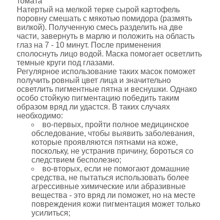
томата
Натертый на мелкой терке сырой картофель
поровну смешать с мякотью помидора (размять
вилкой). Полученную смесь разделить на две
части, завернуть в марлю и положить на область
глаз на 7 - 10 минут. После применения
сполоснуть лицо водой. Маска помогает осветлить
темные круги под глазами.
Регулярное использование таких масок поможет
получить ровный цвет лица и значительно
осветлить пигментные пятна и веснушки. Однако
особо стойкую пигментацию победить таким
образом вряд ли удастся. В таких случаях
необходимо:
во-первых, пройти полное медицинское
обследование, чтобы выявить заболевания,
которые проявляются пятнами на коже,
поскольку, не устранив причину, бороться со
следствием бесполезно;
во-вторых, если не помогают домашние
средства, не пытаться использовать более
агрессивные химические или абразивные
вещества - это вряд ли поможет, но на месте
повреждения кожи пигментация может только
усилиться;