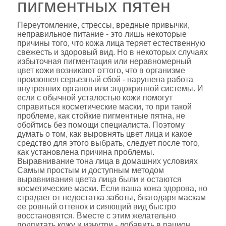
пигментных пятен
Переутомление, стрессы, вредные привычки,
неправильное питание - это лишь некоторые
причины того, что кожа лица теряет естественную
свежесть и здоровый вид. Но в некоторых случаях
избыточная пигментация или неравномерный
цвет кожи возникают оттого, что в организме
произошел серьезный сбой - нарушена работа
внутренних органов или эндокринной системы. И
если с обычной усталостью кожи помогут
справиться косметические маски, то при такой
проблеме, как стойкие пигментные пятна, не
обойтись без помощи специалиста. Поэтому
думать о том, как выровнять цвет лица и какое
средство для этого выбрать, следует после того,
как установлена причина проблемы.
Выравнивание тона лица в домашних условиях
Самым простым и доступным методом
выравнивания цвета лица были и остаются
косметические маски. Если ваша кожа здорова, но
страдает от недостатка заботы, благодаря маскам
ее ровный оттенок и сияющий вид быстро
восстановятся. Вместе с этим желательно
подпитать кожу и изнутри - добавить в рацион