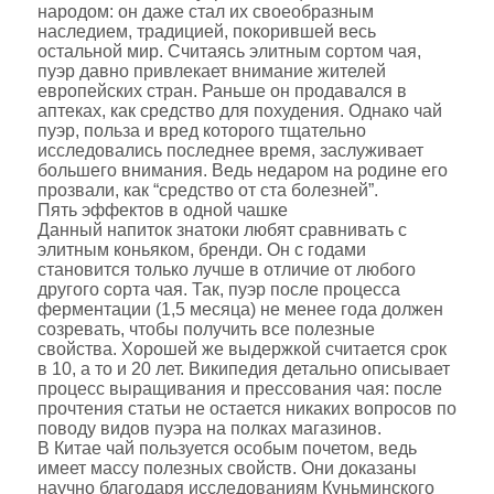
народом: он даже стал их своеобразным
наследием, традицией, покорившей весь
остальной мир. Считаясь элитным сортом чая,
пуэр давно привлекает внимание жителей
европейских стран. Раньше он продавался в
аптеках, как средство для похудения. Однако чай
пуэр, польза и вред которого тщательно
исследовались последнее время, заслуживает
большего внимания. Ведь недаром на родине его
прозвали, как “средство от ста болезней”.
Пять эффектов в одной чашке
Данный напиток знатоки любят сравнивать с
элитным коньяком, бренди. Он с годами
становится только лучше в отличие от любого
другого сорта чая. Так, пуэр после процесса
ферментации (1,5 месяца) не менее года должен
созревать, чтобы получить все полезные
свойства. Хорошей же выдержкой считается срок
в 10, а то и 20 лет. Википедия детально описывает
процесс выращивания и прессования чая: после
прочтения статьи не остается никаких вопросов по
поводу видов пуэра на полках магазинов.
В Китае чай пользуется особым почетом, ведь
имеет массу полезных свойств. Они доказаны
научно благодаря исследованиям Куньминского