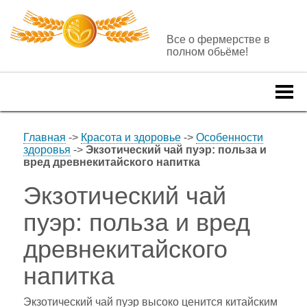
Все о фермерстве в
полном обьёме!
Togg
navi
Главная
->
Красота и здоровье
->
Особенности
здоровья
->
Экзотический чай пуэр: польза и
вред древнекитайского напитка
Экзотический чай
пуэр: польза и вред
древнекитайского
напитка
Экзотический чай пуэр высоко ценится китайским