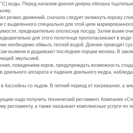
 °С) воды. Перед началом доения доярка обязана тщательн
ынку.
без резких движений, сначала следует окликнуть корову с
ли с выделенного специально для этой цели маркированног
димости, предварительно ополоснув посуду. Затем вымя оч
редварительно для этого полотенце прополаскивают в воде
ки необходимо обмыть теплой водой. Доение проводят су
саж вымени и додаивают последние порции молока. В заклю
ующей эмульсией.
ения, поведением коров, предупреждать возможность спада
 доильного аппарата и падения доильного ведра, наблюда
в бассейны со льдом. В летний период от нагревания, а з
дукцию надо получить технический регламент. Компания «С
ому регламенту, а также оказывает комплексные услуги по