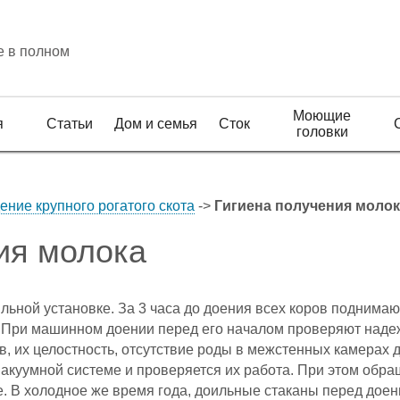
е в полном
Моющие
я
Статьи
Дом и семья
Сток
головки
ение крупного рогатого скота
->
Гигиена получения молок
ия молока
ильной установке. За 3 часа до доения всех коров поднимаю
 При машинном доении перед его началом проверяют наде
, их целостность, отсутствие роды в межстенных камерах 
акуумной системе и проверяется их работа. При этом обра
е. В холодное же время года, доильные стаканы перед доен