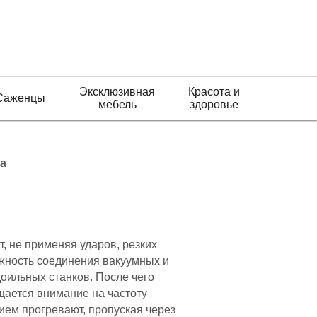
Эксклюзивная
Красота и
Саженцы
мебель
здоровье
а
т, не применяя ударов, резких
жность соединения вакуумных и
доильных станков. После чего
щается внимание на частоту
ием прогревают, пропуская через