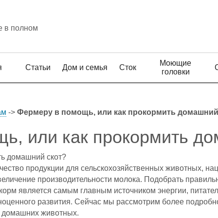
е в полном
Моющие
я
Статьи
Дом и семья
Сток
головки
ам
->
Фермеру в помощь, или как прокормить домашний
ь, или как прокормить до
ть домашний скот?
чество продукции для сельскохозяйственных животных, нац
величение производительности молока. Подобрать правильн
, корм является самым главным источником энергии, питате
ноценного развития. Сейчас мы рассмотрим более подробн
х домашних животных.