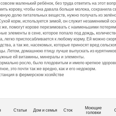
совсем маленький ребёнок, без труда ответить на этот воп
рмить корову, чтобы она давала больше молока, сохранила 
овную долю питательных веществ, нужно получать из зелёног
Сухой корм, используется зимой, он служит незаменимой о
к же, помогут корове перезимовать с наименьшими потерям
ные элементы в сене, которое попало под дождь, количест
 легко приспосабливается к любому корму. Ей можно скор
дства, а так же, насекомых, которые приносят вред сельско
цы. Летом, домашнюю птицу лучше выпускать из курятников
нужные ей витамины, минералы и элементы.
ормально росло, было плодовитым и имело крепкое здоровь
ое, это почти так же вредно, как и его недокорм.
станция в фермерском хозяйстве
Моющие
я
Статьи
Дом и семья
Сток
головки