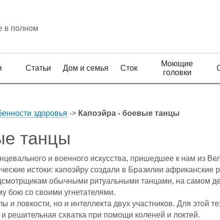
е в полном
Моющие
я
Статьи
Дом и семья
Сток
головки
бенности здоровья
->
Капоэйра - боевые танцы
ые танцы
нцевального и военного искусства, пришедшее к нам из Вел
ческие истоки: капоэйру создали в Бразилии африканские 
дсмотрщикам обычными ритуальными танцами, на самом де
му бою со своими угнетателями.
лы и ловкости, но и интеллекта двух участников. Для этой
и решительная схватка при помощи коленей и локтей.