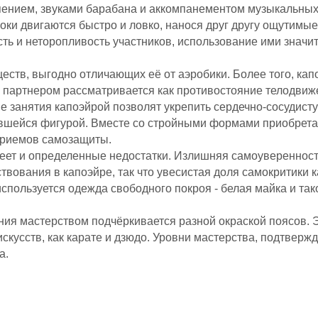
ением, звуками барабана и аккомпанементом музыкальных 
оки двигаются быстро и ловко, нанося друг другу ощутимы
ть и неторопливость участников, использование ими значи
ств, выгодно отличающих её от аэробики. Более того, кап
 партнером рассматривается как противостояние телодвиже
занятия капоэйрой позволят укрепить сердечно-сосудистую
вшейся фигурой. Вместе со стройными формами приобретае
приемов самозащиты.
меет и определенные недостатки. Излишняя самоувереннос
вования в капоэйре, так что увесистая доля самокритики к
спользуется одежда свободного покроя - белая майка и так
ия мастерством подчёркивается разной окраской поясов. 
 искусств, как карате и дзюдо. Уровни мастерства, подтве
а.