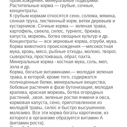
происхождения, минеральные подкормки.
Растительные корма — грубые, сочные,
концентраты.
К грубым кормам относятся сено, солома, мякина,
сенная труха, лиственный корм, ветки деревьев и
кустарников. Сочные корма — зеленая трава,
картофель, свекла, силос, турнепс, брюква,
капуста, морковь, ботва овощных культур и др.
Концентраты — все зерновые корма, отруби, мука.
Корма животного происхождения —мясокостная
мука, кровь, мясо, рыбные отходы, молоко, творог,
сыворотка, простокваша, обрат, пахта.
Минеральные корма - костная мука, соль, мел,
зола и др.
Корма, богатые витаминами,— молодая зеленая
трава, в которой, кроме того, содержатся
полноценные белки, минеральные вещества;
бобовые растения в фазе бутонизации, молодая
крапива, красная морковь, ботва огородных
растений, ,хвоя, зеленые ростки ячменя и овса,
кормовая капуста, сено, приготовленное из
молодой травы, силос и быстро высушенное,
молозиво. Все эти корма богаты каротином, из
которого в организме образуется витамин А
(витамин роста).