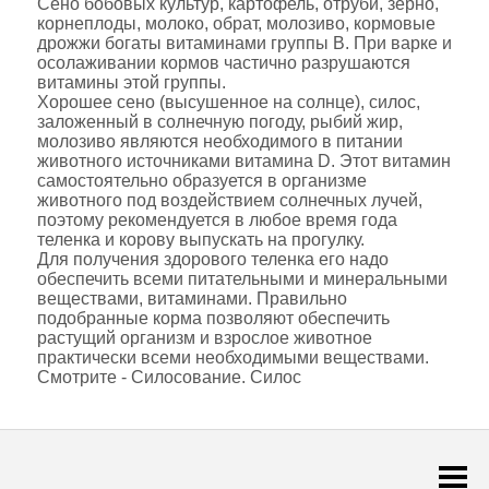
Сено бобовых культур, картофель, отруби, зерно,
корнеплоды, молоко, обрат, молозиво, кормовые
дрожжи богаты витаминами группы В. При варке и
осолаживании кормов частично разрушаются
витамины этой группы.
Хорошее сено (высушенное на солнце), силос,
заложенный в солнечную погоду, рыбий жир,
молозиво являются необходимого в питании
животного источниками витамина D. Этот витамин
самостоятельно образуется в организме
животного под воздействием солнечных лучей,
поэтому рекомендуется в любое время года
теленка и корову выпускать на прогулку.
Для получения здорового теленка его надо
обеспечить всеми питательными и минеральными
веществами, витаминами. Правильно
подобранные корма позволяют обеспечить
растущий организм и взрослое животное
практически всеми необходимыми веществами.
Смотрите - Силосование. Силос
Togg