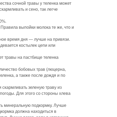
ества сочной травы у теленка может
кармливать и сено, так легче
0%.
. Правила выпойки молока те же, что и
ное время дня — лучше на привязи.
вдевается костылек цепи или
ает травы на пастбище теленка
личество бобовых трав (люцерна,
теленка, а также после дождя и по
и скармливать зеленую траву из
епогоды. Для этого со стороны хлева
ать минеральную подкормку. Лучше
дкормка должна находиться в