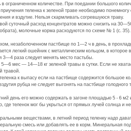
 в ограниченном количестве. При поедании большого колич
приучения теленка к зеленой траве необходимо понемногу с
ния и вздутие. Нельзя скармливать согревшуюся траву.
вой суточный расход концентратов можно снизить на 30—5
(обрата), молочные корма расходуются по схеме № 1 (с. 35)
хом, незаболоченном пастбище по 1—2 ч в день, в прохлад
ается легкий ошейник с металлическим кольцом, в которое 
я 3—4 раза следует менять место пастьбы.
в 5—6 мес — 14—18 кг зеленой травы в сутки. Если не хват
й травой.
теленка к выпасу если на пастбище содержится большое ко
 вздутия рубца не следует выгонять на пастбище голодного 
тний день его можно содержать в загоне площадью 5 - 6 м2 
, где теленок мог бы укрыться от прямых лучей солнца и н
еральными веществами, в летний период теленку надо дав
неральную смесь или добавлять ее в корм. Минеральная по