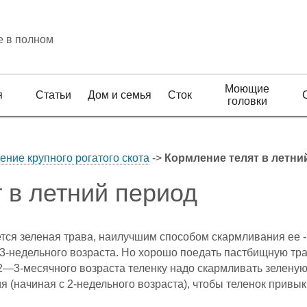
е в полном
Моющие
я
Статьи
Дом и семья
Сток
головки
ение крупного рогатого скота
->
Кормление телят в летни
 в летний период
ся зеленая трава, наилучшим способом скармливания ее -
3-недельного возраста. Но хорошо поедать пастбищную тра
2—3-месячного возраста теленку надо скармливать зеленую 
 (начиная с 2-недельного возраста), чтобы теленок привык