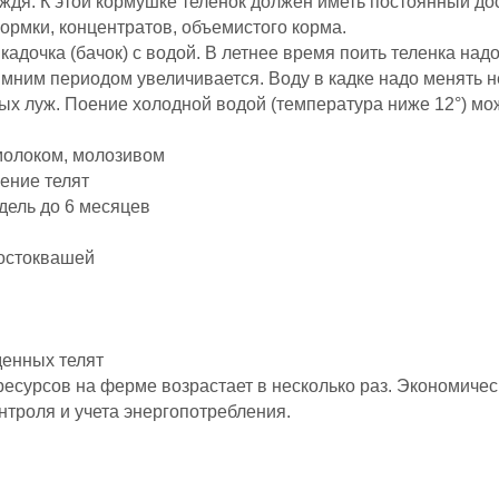
ждя. К этой кормушке теленок должен иметь постоянный дос
ормки, концентратов, объемистого корма.
кадочка (бачок) с водой. В летнее время поить теленка над
имним периодом увеличивается. Воду в кадке надо менять не
зных луж. Поение холодной водой (температура ниже 12°) м
молоком, молозивом
ение телят
дель до 6 месяцев
остоквашей
енных телят
есурсов на ферме возрастает в несколько раз. Экономичес
онтроля и учета энергопотребления.