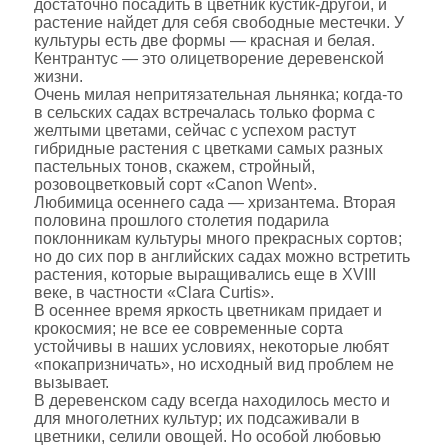
достаточно посадить в цветник кустик-другой, и
растение найдет для себя свободные местечки. У
культуры есть две формы — красная и белая.
Кентрантус — это олицетворение деревенской
жизни.
Очень милая непритязательная льнянка; когда-то
в сельских садах встречалась только форма с
желтыми цветами, сейчас с успехом растут
гибридные растения с цветками самых разных
пастельных тонов, скажем, стройный,
розовоцветковый сорт «Canon Went».
Любимица осеннего сада — хризантема. Вторая
половина прошлого столетия подарила
поклонникам культуры много прекрасных сортов;
но до сих пор в английских садах можно встретить
растения, которые выращивались еще в XVIII
веке, в частности «Clara Curtis».
В осеннее время яркость цветникам придает и
крокосмия; не все ее современные сорта
устойчивы в наших условиях, некоторые любят
«покапризничать», но исходный вид проблем не
вызывает.
В деревенском саду всегда находилось место и
для многолетних культур; их подсаживали в
цветники, селили овощей. Но особой любовью