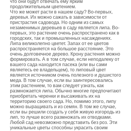
что они будут отвечать ему ярким
продолжительным цветением.
Что же может расти в нашем саду? Во-первых,
деревья. Их можно сажать в зависимости от
пристрастия садовода. Но одним из самых
незаменимых деревьев в саду является липа. Во-
первых, это растение очень распространено как в
городских, так и промышленных насаждениях.
Липа великолепно цветет. Запах от ее цветов
распространяется на большое расстояние. Это
очень долговечное дерево. Крону растения можно
формировать. А в том случае, если неподалеку от
вашего сада находится пасека (или вы сами
являетесь ее владельцем), то липовый цвет
является источником очень полезного и душистого
меда. В том случае, если вы заинтересовались
этим растением, то вам следует узнать, как
размножается липа. Обычно многие предпочитают
приобретать черенки и высаживать их на
территорию своего сада. Но, помимо этого, липу
можно выращивать и из семян. В том же случае,
если вы решили создать у себя живую изгородь из
лип, то лучше всего размножать их отводками.
Любой сад невозможно представить без роз. Эти
уникальные цветы способны украсить своим