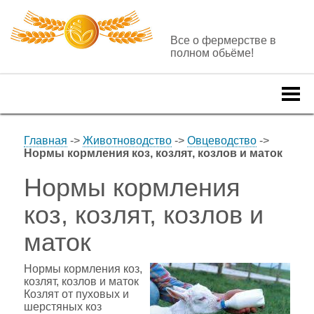
Все о фермерстве в
полном обьёме!
Togg
navi
Главная
->
Животноводство
->
Овцеводство
->
Нормы кормления коз, козлят, козлов и маток
Нормы кормления
коз, козлят, козлов и
маток
Нормы кормления коз,
козлят, козлов и маток
Козлят от пуховых и
шерстяных коз