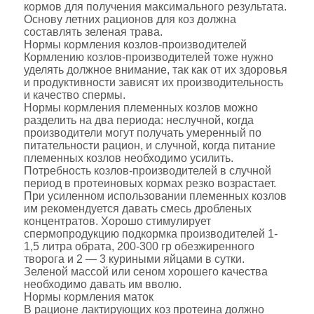
кормов для получения максимального результата.
Основу летних рационов для коз должна
составлять зеленая трава.
Нормы кормления козлов-производителей
Кормлению козлов-производителей тоже нужно
уделять должное внимание, так как от их здоровья
и продуктивности зависят их производительность
и качество спермы.
Нормы кормления племенных козлов можно
разделить на два периода: неслучной, когда
производители могут получать умеренный по
питательности рацион, и случной, когда питание
племенных козлов необходимо усилить.
Потребность козлов-производителей в случной
период в протеиновых кормах резко возрастает.
При усиленном использовании племенных козлов
им рекомендуется давать смесь дробленых
концентратов. Хорошо стимулирует
спермопродукцию подкормка производителей 1-
1,5 литра обрата, 200-300 гр обезжиренного
творога и 2 — 3 куриными яйцами в сутки.
Зеленой массой или сеном хорошего качества
необходимо давать им вволю.
Нормы кормления маток
В рационе лактирующих коз протеина должно