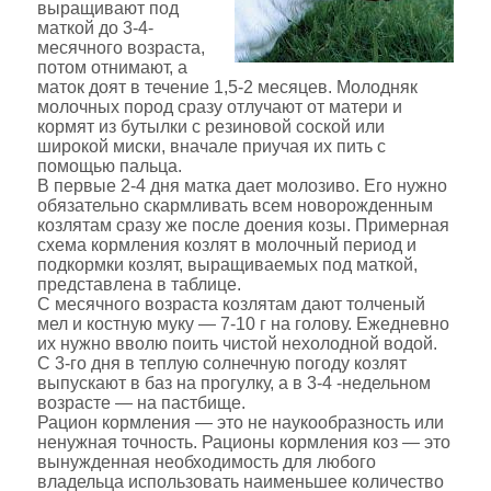
выращивают под
маткой до 3-4-
месячного возраста,
потом отнимают, а
маток доят в течение 1,5-2 месяцев. Молодняк
молочных пород сразу отлучают от матери и
кормят из бутылки с резиновой соской или
широкой миски, вначале приучая их пить с
помощью пальца.
В первые 2-4 дня матка дает молозиво. Его нужно
обязательно скармливать всем новорожденным
козлятам сразу же после доения козы. Примерная
схема кормления козлят в молочный период и
подкормки козлят, выращиваемых под маткой,
представлена в таблице.
С месячного возраста козлятам дают толченый
мел и костную муку — 7-10 г на голову. Ежедневно
их нужно вволю поить чистой нехолодной водой.
С 3-го дня в теплую солнечную погоду козлят
выпускают в баз на прогулку, а в 3-4 -недельном
возрасте — на пастбище.
Рацион кормления — это не наукообразность или
ненужная точность. Рационы кормления коз — это
вынужденная необходимость для любого
владельца использовать наименьшее количество