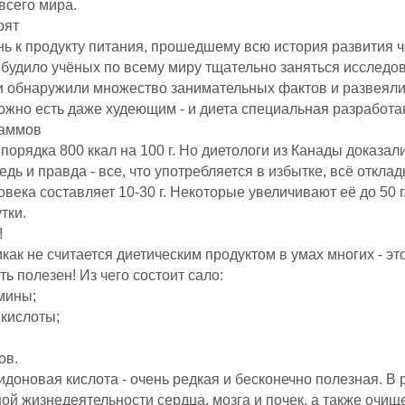
всего мира.
рят
знь к продукту питания, прошедшему всю история развития 
будило учёных по всему миру тщательно заняться исследо
ни обнаружили множество занимательных фактов и развеял
ожно есть даже худеющим - и диета специальная разработа
раммов
 порядка 800 ккал на 100 г. Но диетологи из Канады доказал
едь и правда - все, что употребляется в избытке, всё откла
ека составляет 10-30 г. Некоторые увеличивают её до 50 г
тки.
!
как не считается диетическим продуктом в умах многих - это
ь полезен! Из чего состоит сало:
мины;
кислоты;
ов.
идоновая кислота - очень редкая и бесконечно полезная. В 
ной жизнедеятельности сердца, мозга и почек, а также очищ