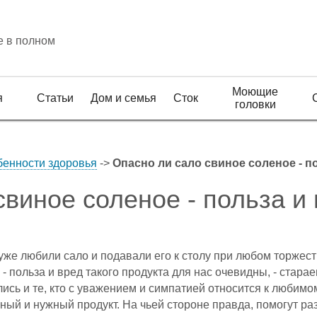
е в полном
Моющие
я
Статьи
Дом и семья
Сток
головки
бенности здоровья
->
Опасно ли сало свиное соленое - п
виное соленое - польза и 
уже любили сало и подавали его к столу при любом торжес
- польза и вред такого продукта для нас очевидны, - стара
ись и те, кто с уважением и симпатией относится к любимо
езный и нужный продукт. На чьей стороне правда, помогут р