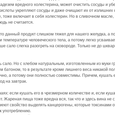
ладезем вредного холестерина, может очистить сосуды и убе
 кислоты укрепляют сосуды и даже очищают их от излишних
, тоже включает в себя холестерин. Но в сливочном масле, 
юдь не считается.
то данный продукт слишком тяжел для нашего желудка, а по
и температуре человеческого тела, а потому легко усваива
ше сало слегка разогреть на сковороде. Только не до шкваро
 сало. Но с хлебом натуральным, изготовленным из муки г
им батоном, то в результате кроме лишнего веса никакой по
чно, а потому они полностью совместимы. Причем, кушать ег
од на завтрак.
чаях: если кушать его в чрезмерном количестве и, если куш
т. Жареная пища тоже вредна вся, так что и здесь вина не с
ют свойство выделять канцерогены, которые токсинами о
к употреблению.