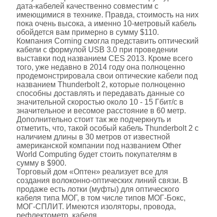
дата-кабелей качественно совместим с
имеющимися в технике. Правда, стоимость на них
пока очень высока, а именно 10-метровый кабель
обойдется вам примерно в сумму $110.
Компания Corning смогла представить оптический
кабели с формулой USB 3.0 при проведении
выставки под названием CES 2013. Кроме всего
того, уже недавно в 2014 году она полноценно
продемонстрировала свои оптические кабели под
названием Thunderbolt 2, которые полноценно
способны доставлять и передавать данные со
значительной скоростью около 10 - 15 Гбит/с в
значительное и весомое расстояние в 60 метр.
Дополнительно стоит так же подчеркнуть и
отметить, что, такой особый кабель Thunderbolt 2 с
наличием длины в 30 метров от известной
американской компании под названием Other
World Computing будет стоить покупателям в
сумму в $900.
Торговый дом «Оптен» реализует все для
создания волоконно-оптических линий связи. В
продаже есть лотки (муфты) для оптического
кабеля типа МОГ, в том числе типов МОГ-Бокс,
МОГ-СПЛИТ. Имеются изоляторы, провода,
рефлектометр, кабеля.