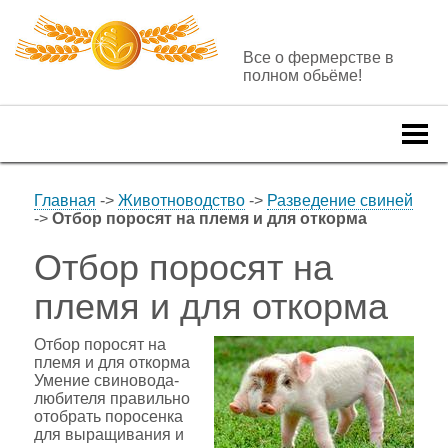
Все о фермерстве в
полном обьёме!
Togg
navi
Главная
->
Животноводство
->
Разведение свиней
->
Отбор поросят на племя и для откорма
Отбор поросят на
племя и для откорма
Отбор поросят на
племя и для откорма
Умение свиновода-
любителя правильно
отобрать поросенка
для выращивания и