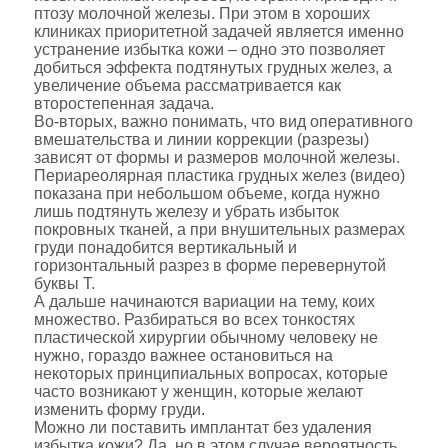
птозу молочной железы. При этом в хороших
клиниках приоритетной задачей является именно
устранение избытка кожи – одно это позволяет
добиться эффекта подтянутых грудных желез, а
увеличение объема рассматривается как
второстепенная задача.
Во-вторых, важно понимать, что вид оперативного
вмешательства и линии коррекции (разрезы)
зависят от формы и размеров молочной железы.
Периареолярная пластика грудных желез (видео)
показана при небольшом объеме, когда нужно
лишь подтянуть железу и убрать избыток
покровных тканей, а при внушительных размерах
груди понадобится вертикальный и
горизонтальный разрез в форме перевернутой
буквы Т.
А дальше начинаются вариации на тему, коих
множество. Разбираться во всех тонкостях
пластической хирургии обычному человеку не
нужно, гораздо важнее остановиться на
некоторых принципиальных вопросах, которые
часто возникают у женщин, которые желают
изменить форму груди.
Можно ли поставить имплантат без удаления
избытка кожи? Да, но в этом случае вероятность