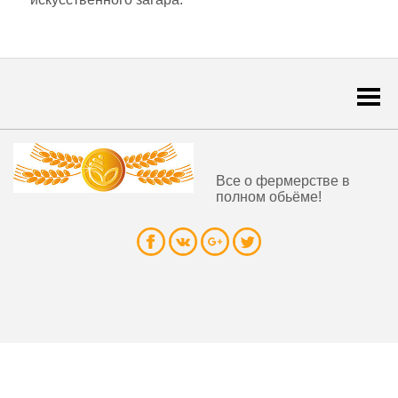
Togg
navi
Все о фермерстве в
полном обьёме!