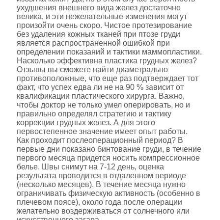
ухудшения внешнего вида желез достаточно
велика, и эти нежелательные изменения могут
произойти очень скоро. Чистое протезирование
без удаления кожных тканей при птозе груди
является распространенной ошибкой при
определении показаний и тактики маммопластики.
Насколько эффективна пластика грудных желез?
Отзывы вы сможете найти диаметрально
противоположные, что еще раз подтверждает тот
факт, что успех едва ли не на 90 % зависит от
квалификации пластического хирурга. Важно,
чтобы доктор не только умел оперировать, но и
правильно определял стратегию и тактику
коррекции грудных желез. А для этого
первостепенное значение имеет опыт работы.
Как проходит послеоперационный период? В
первые дни показано бинтование груди, в течение
первого месяца придется носить компрессионное
белье. Швы снимут на 7-12 день, оценка
результата проводится в отдаленном периоде
(несколько месяцев). В течение месяца нужно
ограничивать физическую активность (особенно в
плечевом поясе), около года после операции
желательно воздерживаться от солнечного или
искусственного загара.