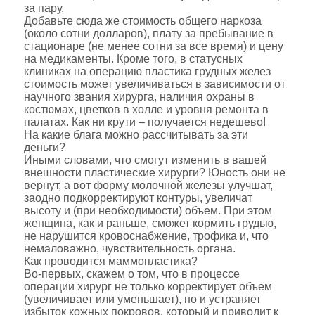
за пару.
Добавьте сюда же стоимость общего наркоза
(около сотни долларов), плату за пребывание в
стационаре (не менее сотни за все время) и цену
на медикаменты. Кроме того, в статусных
клиниках на операцию пластика грудных желез
стоимость может увеличиваться в зависимости от
научного звания хирурга, наличия охраны в
костюмах, цветков в холле и уровня ремонта в
палатах. Как ни крути – получается недешево!
На какие блага можно рассчитывать за эти
деньги?
Иными словами, что смогут изменить в вашей
внешности пластические хирурги? Юность они не
вернут, а вот форму молочной железы улучшат,
заодно подкорректируют контуры, увеличат
высоту и (при необходимости) объем. При этом
женщина, как и раньше, сможет кормить грудью,
не нарушится кровоснабжение, трофика и, что
немаловажно, чувствительность органа.
Как проводится маммопластика?
Во-первых, скажем о том, что в процессе
операции хирург не только корректирует объем
(увеличивает или уменьшает), но и устраняет
избыток кожных покровов, который и приводит к