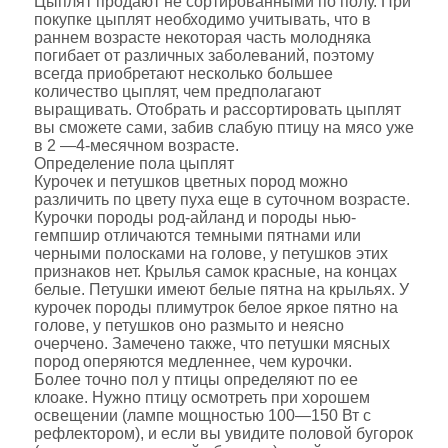
Цыплят продают не сортированными по полу. При
покупке цыплят необходимо учитывать, что в
раннем возрасте некоторая часть молодняка
погибает от различных заболеваний, поэтому
всегда приобретают несколько большее
количество цыплят, чем предполагают
выращивать. Отобрать и рассортировать цыплят
вы сможете сами, забив слабую птицу на мясо уже
в 2 —4-месячном возрасте.
Определение пола цыплят
Курочек и петушков цветных пород можно
различить по цвету пуха еще в суточном возрасте.
Курочки породы род-айланд и породы нью-
гемпшир отличаются темными пятнами или
черными полосками на голове, у петушков этих
признаков нет. Крылья самок красные, на концах
белые. Петушки имеют белые пятна на крыльях. У
курочек породы плимутрок белое яркое пятно на
голове, у петушков оно размыто и неясно
очерчено. Замечено также, что петушки мясных
пород оперяются медленнее, чем курочки.
Более точно пол у птицы определяют по ее
клоаке. Нужно птицу осмотреть при хорошем
освещении (лампе мощностью 100—150 Вт с
рефлектором), и если вы увидите половой бугорок