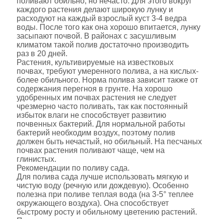
поливают обильно, но нечасто. Для этого вокруг
каждого растения делают широкую лунку и
расходуют на каждый взрослый куст 3-4 ведра
воды. После того как она хорошо впитается, лунку
засыпают почвой. В районах с засушливым
климатом такой полив достаточно производить
раз в 20 дней.
Растения, культивируемые на известковых
почвах, требуют умеренного полива, а на кислых-
более обильного. Норма полива зависит также от
содержания перегноя в грунте. На хорошо
удобренных им почвах растения не следует
чрезмерно часто поливать, так как постоянный
избыток влаги не способствует развитию
почвенных бактерий. Для нормальной работы
бактерий необходим воздух, поэтому полив
должен быть нечастый, но обильный. На песчаных
почвах растения поливают чаще, чем на
глинистых.
Рекомендации по поливу сада.
Для полива сада лучше использовать мягкую и
чистую воду (речную или дождевую). Особенно
полезна при поливе теплая вода (на 3-5° теплее
окружающего воздуха). Она способствует
быстрому росту и обильному цветению растений.