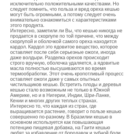
исключительно положительными качествами. Но
следует помнить, что польза и вред ореха кешью
могут быть огромными, а потому следует очень
внимательно ознакомиться с характеристиками
этого продукта.
Интересно, заметили ли Вы, что кешью никогда не
продается в скорлупе по той причине, что между
скорлупой и оболочкой самого ореха находится
кардол. Кардол это ядовитое вещество, которое
оставляет после себя серьезные ожоги, иногда
даже волдыри. Разделка орехов происходит
строго вручную, оболочка удаляется, а ядовитые
масла полностью высушиваются во время
термообработки. Этот очень кропотливый процесс
оставляет ожоги даже у самых опытных
чистильщиков кешью. Встретить плоды и деревья
кешью стало возможным не только в Южной
Америке, но и в Нигерии, Индии, Шри-Ланке,
Кении и многих других теплых странах.
Интересно то, что каждая из стран, где
выращивается растение, говорит о пользе кешью
совершенно по-разному. В Бразилии кешью в
основном используется как повышающая
потенцию пищевая добавка, на Гаити кешью
любят за избавление от бородавок и зубной боли.