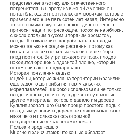
представляет экзотику для отечественного
потребителя. В Европу из Южной Америки он
попал благодаря португальским морякам, которые
привезли его еще пять сотен лет назад. Интересно
то, что помимо вкусных орехов, дерево кешью
приносит еще и потрясающие, похожие на яблоки,
с кисло-сладким вкусом и терпким ароматом,
плоды. К сожалению, попробовать эти плоды
можно только на родине растения, потому как
буквально через несколько часов после сбора
плод портится. Внутри каждого из таких плодов
находится орешек в ядовитой пленке, который
потом очищают и поджаривают.
История появления кешью
Индейцы, которые жили на территории Бразилии
еще задолго до прибытия португальских
мореплавателей, широко использовали не только
плоды и орехи, но и кору, и древесину и многие
другие материалы, которые давало им дерево.
Культивировать его было проще простого, ведь к
погодным условиям дерево не слишком капризно,
из-за чего и пользовалось огромной
популярностью у краснокожих южан.
Польза и вред кешью
Многие люди считают, что кешью обладает