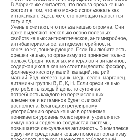
В Африке же считается, что польза ореха кешью
состоит в том, что его можно использовать как
интоксикант. Здесь же с его помощью наносятся
тату и т.д.
Ученые считают, что польза кешью огромна. Они
даже выделяют несколько особо полезных
свойств кешью: антисептическое, антимикробное,
антибактериальное, антидезентерийное, и,
конечно же, тонизирующее. Если Вы любите есть
орешки кешью, то организму это принесет только
пользу. Среди полезных минералов и витаминов,
содержащихся в кешью стоит выделить: фосфор,
фолиевую кислоту, калий, кальций, натрий,
магний, йод, железо, цинк, медь, селен, марганец,
витамины группы В, Е, К, Н. Если орехи кешью
употреблять каждый день, то суточная
потребность каждого из перечисленных
элементов и витаминов будет с лихвой
восполнена. Благодаря регулярному
употреблению ореха кешью в организме
понижается уровень холестерина, укрепляется
иммунная и сердечно-сосудистая системы,
повышается сексуальная активность. В комплексе
с другими средствами кешью помогает организму
преодолеть великое множество заболеваний,