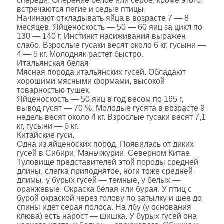
спереди. Оперение белое или серое, кроме этого,
встречаются пегие и седые птицы.
Начинают откладывать яйца в возрасте 7 — 8
месяцев. Яйценоскость — 50 — 60 яиц за цикл по
130 — 140 г. Инстинкт насиживания выражен
слабо. Взрослые гусаки весят около 6 кг, гусыни —
4 — 5 кг. Молодняк растет быстро.
Итальянская белая
Мясная порода итальянских гусей. Обладают
хорошими мясными формами, высокой
товарностью тушек.
Яйценоскость — 50 яиц в год весом по 165 г,
вывод гусят — 70 %. Молодые гусята в возрасте 9
недель весят около 4 кг. Взрослые гусаки весят 7,1
кг, гусыни — б кг.
Китайские гуси.
Одна из яйценоских пород. Появилась от диких
гусей в Сибири, Маньчжурии, Северном Китае.
Туловище представителей этой породы средней
длины, слегка приподнятое, ноги тоже средней
длимы, у бурых гусей — темные, у белых —
оранжевые. Окраска белая или бурая. У птиц с
бурой окраской через голову по затылку и шее до
спины идет серая полоса. На лбу (у основания
клюва) есть нарост — шишка. У бурых гусей она