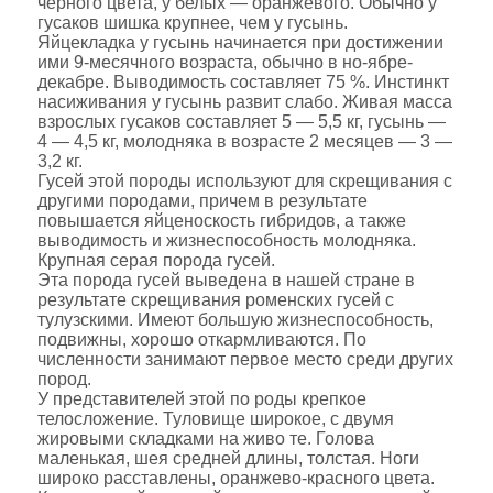
черного цвета, у белых — оранжевого. Обычно у
гусаков шишка крупнее, чем у гусынь.
Яйцекладка у гусынь начинается при достижении
ими 9-месячного возраста, обычно в но-ябре-
декабре. Выводимость составляет 75 %. Инстинкт
насиживания у гусынь развит слабо. Живая масса
взрослых гусаков составляет 5 — 5,5 кг, гусынь —
4 — 4,5 кг, молодняка в возрасте 2 месяцев — 3 —
3,2 кг.
Гусей этой породы используют для скрещивания с
другими породами, причем в результате
повышается яйценоскость гибридов, а также
выводимость и жизнеспособность молодняка.
Крупная серая порода гусей.
Эта порода гусей выведена в нашей стране в
результате скрещивания роменских гусей с
тулузскими. Имеют большую жизнеспособность,
подвижны, хорошо откармливаются. По
численности занимают первое место среди других
пород.
У представителей этой по роды крепкое
телосложение. Туловище широкое, с двумя
жировыми складками на живо те. Голова
маленькая, шея средней длины, толстая. Ноги
широко расставлены, оранжево-красного цвета.