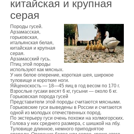
китайская и крупная
серая
Породы гусей.
Арзамасская,
горьковская,
итальянская белая,
китайская и крупная
серая.
Арзамасский гусь.
Птиц этой породы
используют как мясных.
У них белое оперение, короткая шея, широкое
туловище и короткие ноги.
Яйценоскость — 18—45 яиц в год весом по 170 г.
Взрослые гусаки весят 6 кг, гусыни — около 6 кг.
Горьковская порода гусей
Представители этой породы считаются мясными.
Горьковские гуси выведены в России и считаются
одной из молодых отечественных пород.
По экстерьеру гуси очень похожи на холмогорских.
Голова у них среднего размера, с шишкой на лбу.
Туловище длинное, немного приподнятое