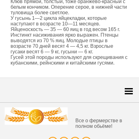
Клюв прямой, толстый, тоже оранжево-красный с
белым кончиком. Оперение серое, в нижней части
туловища более светлое.
У гусынь 1—2 цикла яйцекладки, которые
наступают в возрасте 10—11 месяцев.
Яйценоскость — 35 — 60 яиц в год весом 165 г.
Инстинкт насиживания ярко выражен. Птенцы
выводятся из 70 % яиц. Молодые птицы в
возрасте 70 дней весят 4 — 4,5 кг. Взрослые
гусаки весят 6 — 9 кг, гусыни — 6 кг.
Гусей этой породы используют для скрещивания с
кубанскими, рейнскими и китайскими гусями.
Togg
navi
Все о фермерстве в
полном обьёме!