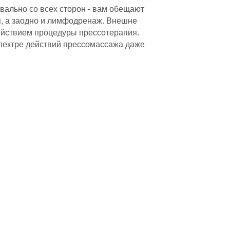
вально со всех сторон - вам обещают
я, а заодно и лимфодренаж. Внешне
действием процедуры прессотерапия.
спектре действий прессомассажа даже
сывают прессотерапии, но мы
 питание и оксигенация кожи
 вязко-эластических свойств
он интересует большую часть клиенток
 чревоугодия, малоподвижного образа
аже самому себе.
рс лечения физические упражнения и
 рождения», «восьмое марта» и
тся при изменении давления,
фект вы легко нивелируете булочкой,