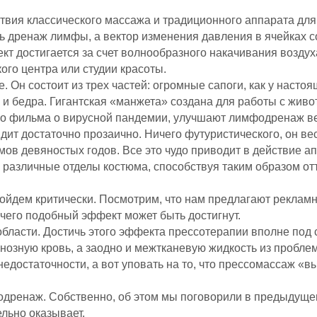
вия классического массажа и традиционного аппарата для 
ть дренаж лимфы, а вектор изменения давления в ячейках 
ект достигается за счет волнообразного накачивания воздух
ого центра или студии красоты.
 Он состоит из трех частей: огромные сапоги, как у насто
 и бедра. Гигантская «манжета» создана для работы с живот
о фильма о вирусной пандемии, улучшают лимфодренаж ве
дит достаточно прозаично. Ничего футуристического, он в
ов девяностых годов. Все это чудо приводит в действие а
 различные отделы костюма, способствуя таким образом от
йдем критически. Посмотрим, что нам предлагают рекламн
 чего подобный эффект может быть достигнут.
ласти. Достичь этого эффекта прессотерапии вполне под с
озную кровь, а заодно и межтканевую жидкость из проблем
недостаточности, а вот уповать на то, что прессомассаж «
одренаж. Собственно, об этом мы поговорили в предыдущем
льно оказывает.