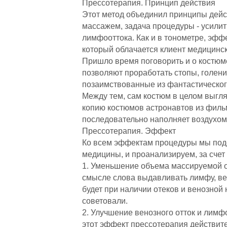
Прессотерапия. Принцип действия
Этот метод объединил принципы дейст
массажем, задача процедуры - усили
лимфооттока. Как и в тонометре, эфф
который облачается клиент медицинск
Пришло время поговорить и о костюме.
позволяют проработать стопы, голени
позаимствованные из фантастическог
Между тем, сам костюм в целом выгля
копию костюмов астронавтов из фильм
последовательно наполняет воздухом
Прессотерапия. Эффект
Ко всем эффектам процедуры мы подо
медицины, и проанализируем, за счет
1. Уменьшение объема массируемой об
смысле слова выдавливать лимфу, вен
будет при наличии отеков и венозной 
советовали.
2. Улучшение венозного отток и лимф
этот эффект прессотерапия действите