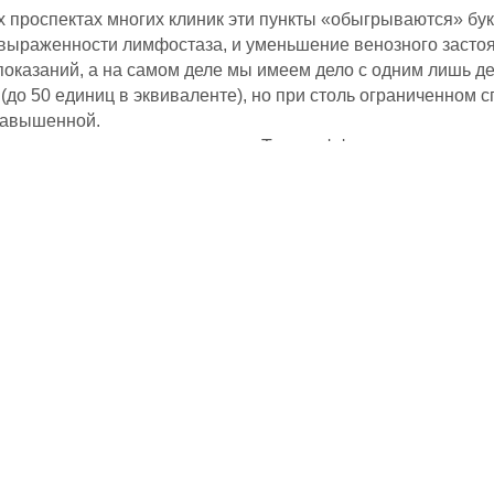
 проспектах многих клиник эти пункты «обыгрываются» бук
 выраженности лимфостаза, и уменьшение венозного засто
показаний, а на самом деле мы имеем дело с одним лишь 
(до 50 единиц в эквиваленте), но при столь ограниченном 
 завышенной.
овов, повышение эластичности. Такие эффекты тоже припи
 к подобным обещаниям. Да, благодаря сосудистой реакции
учшится, но говорить о кардинальных и стойких изменениях
пожалуй, стоило бы поставить во главе списка, ибо именно 
чудесную методику, которая сведет на нет все последствия
льных качеств, в наличии которых так трудно признаться д
та при целлюлите? Да, безусловно, если вы включите в ку
 хотя бы 12 месяцев без перерывов на «новый год», «день
ики. Да, барорецепторы наших тканей, которые раздражаю
правленную на расщепление жировых запасов, но этот эф
салата.