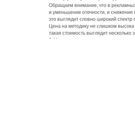
Обращаем внимание, что в рекламных
и уменьшение отечности, и снижение
это выглядит словно широкий спектр 
Цена на методику не слишком высока 
такая стоимость выглядит несколько
3. Улучшение состояния кожных покр
позволим себе скептически отнестись
действительно на некоторое время ул
неуместно.
Прессотерапия. До и после
4. Борьба с целлюлитом. Этот пункт, 
салонов красоты. Многие уповают на 
жизни, лени и прочих малопривлекате
Поможет ли прессотерапия ног и живо
диету и продержитесь в таком режиме
прочие так любимые обжорами праздн
сообщают адипоцитам информацию, на
пирожным и даже банальной порцией 
Прессотерапия. Отзывы