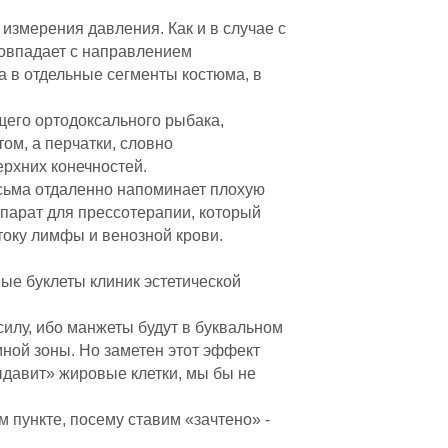
измерения давления. Как и в случае с
совпадает с направлением
а в отдельные сегменты костюма, в
ящего ортодоксального рыбака,
ом, а перчатки, словно
рхних конечностей.
есьма отдаленно напоминает плохую
ппарат для прессотерапии, который
току лимфы и венозной крови.
ые буклеты клиник эстетической
илу, ибо манжеты будут в буквальном
ной зоны. Но заметен этот эффект
выдавит» жировые клетки, мы бы не
 пункте, посему ставим «зачтено» -