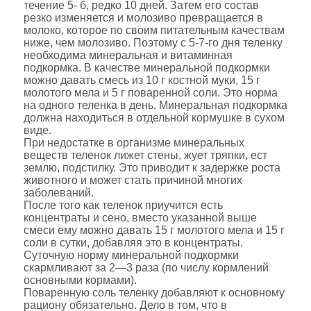
течение 5- б, редко 10 дней. Затем его состав
резко изменяется и молозиво превращается в
молоко, которое по своим питательным качествам
ниже, чем молозиво. Поэтому с 5-7-го дня теленку
необходима минеральная и витаминная
подкормка. В качестве минеральной подкормки
можно давать смесь из 10 г костной муки, 15 г
молотого мела и 5 г поваренной соли. Это норма
на одного теленка в день. Минеральная подкормка
должна находиться в отдельной кормушке в сухом
виде.
При недостатке в организме минеральных
веществ теленок лижет стены, жует тряпки, ест
землю, подстилку. Это приводит к задержке роста
животного и может стать причиной многих
заболеваний.
После того как теленок приучится есть
концентраты и сено, вместо указанной выше
смеси ему можно давать 15 г молотого мела и 15 г
соли в сутки, добавляя это в концентраты.
Суточную норму минеральной подкормки
скармливают за 2—3 раза (по числу кормлений
основными кормами).
Поваренную соль теленку добавляют к основному
рациону обязательно. Дело в том, что в