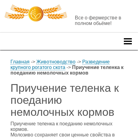
Все о фермерстве в
полном обьёме!
Togg
navi
Главная
->
Животноводство
->
Разведение
крупного рогатого скота
->
Приучение теленка к
поеданию немолочных кормов
Приучение теленка к
поеданию
немолочных кормов
Приучение теленка к поеданию немолочных
кормов.
Молозиво сохраняет свои ценные свойства в