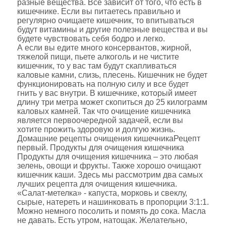
разные вещества. Все зависит от того, что есть в
кишечнике. Если вы питаетесь правильно и
регулярно очищаете кишечник, то впитываться
будут витамины и другие полезные вещества и вы
будете чувствовать себя бодро и легко.
А если вы едите много консервантов, жирной,
тяжелой пищи, пьете алкоголь и не чистите
кишечник, то у вас там будут скапливаться
каловые камни, слизь, плесень. Кишечник не будет
функционировать на полную силу и все будет
гнить у вас внутри. В кишечнике, который имеет
длину три метра может скопиться до 25 килограмм
каловых камней. Так что очищение кишечника
является первоочередной задачей, если вы
хотите прожить здоровую и долгую жизнь.
Домашние рецепты очищения кишечникаРецепт
первый. Продукты для очищения кишечника
Продукты для очищения кишечника – это любая
зелень, овощи и фрукты. Также хорошо очищают
кишечник каши. Здесь мы рассмотрим два самых
лучших рецепта для очищения кишечника.
«Салат-метелка» - капуста, морковь и свеклу,
сырые, натереть и нашинковать в пропорции 3:1:1.
Можно немного посолить и помять до сока. Масла
не давать. Есть утром, натощак. Желательно,