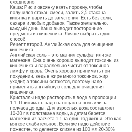
ежедневно.
Каша: Рис и овсянку взять поровну, чтобы
получился стакан смеси, залить 2,5 стакана
кипятка и варить до загустения. Есть без соли,
сахара и любых добавок. Также желательно,
каждый день. Каша выводит посторонние
предметы из кишечника. Лучше выбрать один
способ.
Рецепт второй. Английская соль для очищения
кишечника
Английская соль – это магния сульфат или же
магнезия. Она очень хорошо выводит токсины из
кишечника и параллельно чистит от токсинов
лимфу и кровь. Очень хорошо принимать при
похудении, ведь в жире много токсинов, жир
уходит, а токсины остаются, поэтому надо
применить английскую соль для очищения
кишечника.
Кристаллы надо растворить в воде в пропорции
1:1. Принимать надо натощак на ночь или за
полчаса до еды. Для взрослых доза составляет
10-30 г в полстакана воды, а детям берется
магнезия из расчета 1 г на один год жизни. Это как
мягкое слабительное. Если же надо действие
пожестче, то делается клизма из 100 мл 20-30%