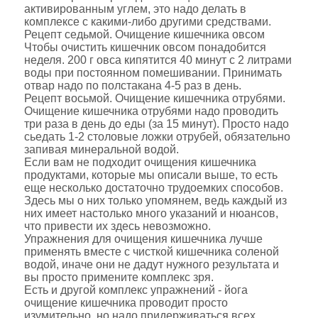
активированным углем, это надо делать в
комплексе с какими-либо другими средствами.
Рецепт седьмой. Очищение кишечника овсом
Чтобы очистить кишечник овсом понадобится
неделя. 200 г овса кипятится 40 минут с 2 литрами
воды при постоянном помешивании. Принимать
отвар надо по полстакана 4-5 раз в день.
Рецепт восьмой. Очищение кишечника отрубями.
Очищение кишечника отрубями надо проводить
три раза в день до еды (за 15 минут). Просто надо
сьедать 1-2 столовые ложки отрубей, обязательно
запивая минеральной водой.
Если вам не подходит очищения кишечника
продуктами, которые мы описали выше, то есть
еще несколько достаточно трудоемких способов.
Здесь мы о них только упомянем, ведь каждый из
них имеет настолько много указаний и нюансов,
что привести их здесь невозможно.
Упражнения для очищения кишечника лучше
применять вместе с чисткой кишечника соленой
водой, иначе они не дадут нужного результата и
вы просто примените комплекс зря.
Есть и другой комплекс упражнений - йога
очищение кишечника проводит просто
изумительно, но надо придерживаться всех