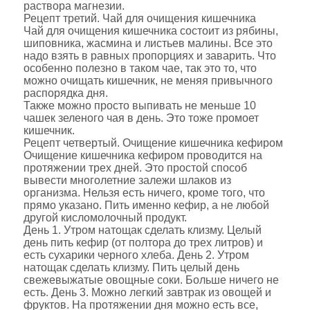
раствора магнезии.
Рецепт третий. Чай для очищения кишечника
Чай для очищения кишечника состоит из рябины,
шиповника, жасмина и листьев малины. Все это
надо взять в равных пропорциях и заварить. Что
особенно полезно в таком чае, так это то, что
можно очищать кишечник, не меняя привычного
распорядка дня.
Также можно просто выпивать не меньше 10
чашек зеленого чая в день. Это тоже промоет
кишечник.
Рецепт четвертый. Очищение кишечника кефиром
Очищение кишечника кефиром проводится на
протяжении трех дней. Это простой способ
вывести многолетние залежи шлаков из
организма. Нельзя есть ничего, кроме того, что
прямо указано. Пить именно кефир, а не любой
другой кисломолочный продукт.
День 1. Утром натощак сделать клизму. Целый
день пить кефир (от полтора до трех литров) и
есть сухарики черного хлеба. День 2. Утром
натощак сделать клизму. Пить целый день
свежевыжатые овощные соки. Больше ничего не
есть. День 3. Можно легкий завтрак из овощей и
фруктов. На протяжении дня можно есть все,