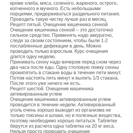
кроме хлеба, мяса, соленого, жареного, острого,
копченного и мучного. Есть небольшыми
порциями, придерживаться раздельного питания.
Проводить такую чистку лучше раз в месяц.
Рецепт пятый. Очищение кишечника сенной
Очищение кишечника сенной – это достаточно
сильное средство. Применять надо аккуратно,
следя за своим состоянием, чтобы были 1-2
послабленные дефекации в день. Можно
проводить только взрослым. Курс очищения
длится одну неделю.
Принимать сенну надо вечером перед сном через
два часа после еды. Одну столовую ложку сенны
прокипятить в стакане воды в течение пяти минут.
Потом настоять пять минут и выпить 1/3 стакана.
После этого уже ничего не есть.
Рецепт шестой. Очищение кишечника
активированным углем
Очищение кишечника активированным углем
проводится в течение недели. Активированный
уголь очень хорошо выводит из организма не
только токсины и шлаки, но и полезные вещества,
поэтому необходимо хорошо питаться. Таблетки
берутся из расчета одна таблетка на 20 кг веса.
Нельзя просто проводить очищение