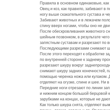
Правила в основном одинаковые, как д
Овец и коз, как правило, забивают в
ногу выше скакательного сустава и че
Забивают животных и в лежачем поло
спину вверх ногами, чтобы оно не дви
После обескровливания животного сн
шейным позвонком, в результате чего
запястным суставам и разрезают по в
Последующими разрезами снимают шку
После этого переходят к обработке з
по внутренней стороне к заднему про
разрезают шкуру вокруг заднепроходн
снимают шкуру задних конечностей, п
помощью черенка ножа или кулаком. 
отделяют на огузке, спине и шее. Ни в
Передние ноги отрезают по линии зап
и нижним концом большой берцовой к
зарубками на концах, которые не даю
Как только шкура снята, отделяют вым