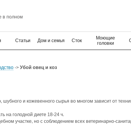
е в полном
Моющие
я
Статьи
Дом и семья
Сток
головки
одство
->
Убой овец и коз
 шубного и кожевенного сырья во многом зависит от техники
 на голодной диете 18-24 ч.
ебном участке, но с соблюдением всех ветеринарно-санита