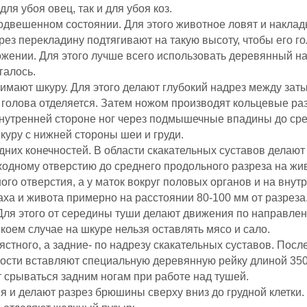
ля убоя овец, так и для убоя коз.
 подвешенном состоянии. Для этого животное ловят и накла
рез перекладину подтягивают на такую высоту, чтобы его г
жении. Для этого лучше всего использовать деревянный на
галось.
имают шкуру. Для этого делают глубокий надрез между зат
 голова отделяется. Затем ножом производят кольцевые ра
нутренней стороне ног через подмышечные впадины до сред
ру с нижней стороны шеи и груди.
адних конечностей. В области скакательных суставов делают
ходному отверстию до среднего продольного разреза на жив
ого отверстия, а у маток вокруг половых органов и на вну
аха и живота примерно на расстоянии 80-100 мм от разрез
Для этого от середины туши делают движения по направлен
 коем случае на шкуре нельзя оставлять мясо и сало.
ястного, а задние- по надрезу скакательных суставов. Посл
ости вставляют специальную деревянную рейку длиной 350
т срываться задним ногам при работе над тушей.
я и делают разрез брюшины сверху вниз до грудной клетки.