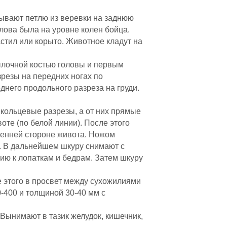
дывают петлю из веревки на заднюю
олова была на уровне колен бойца.
стил или корыто. Животное кладут на
ылочной костью головы и первым
зрезы на передних ногах по
него продольного разреза на груди.
 кольцевые разрезы, а от них прямые
оте (по белой линии). После этого
тренней стороне живота. Ножом
а. В дальнейшем шкуру снимают с
ию к лопаткам и бедрам. Затем шкуру
е этого в просвет между сухожилиями
-400 и толщиной 30-40 мм с
 Вынимают в тазик желудок, кишечник,