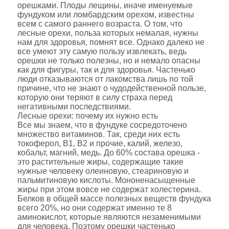
орешками. Плоды лещины, иначе именуемые
фундуком или ломбардским орехом, известны
всем с самого раннего возраста. О том, что
лесные орехи, польза которых немалая, нужны
нам для здоровья, помнят все. Однако далеко не
все умеют эту самую пользу извлекать, ведь
орешки не только полезны, но и немало опасны
как для фигуры, так и для здоровья. Частенько
люди отказываются от лакомства лишь по той
причине, что не знают о чудодейственной пользе,
которую они теряют в силу страха перед
негативными последствиями.
Лесные орехи: почему их нужно есть
Все мы знаем, что в фундуке сосредоточено
множество витаминов. Так, среди них есть
токоферол, В1, В2 и прочие, калий, железо,
кобальт, магний, медь. До 60% состава орешка -
это растительные жиры, содержащие такие
нужные человеку олеиновую, стеариновую и
пальмитиновую кислоты. Мононенасыщенные
жиры при этом вовсе не содержат холестерина.
Белков в общей массе полезных веществ фундука
всего 20%, но они содержат именно те 8
аминокислот, которые являются незаменимыми
для человека. Поэтому орешки частенько