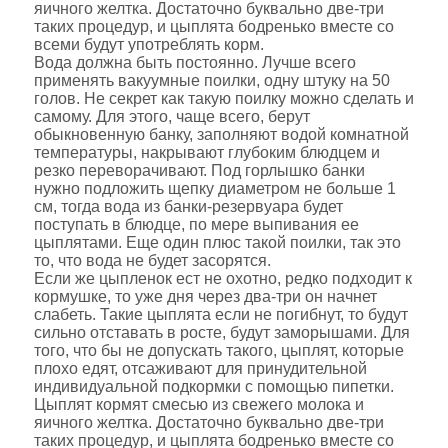
яичного желтка. Достаточно буквально две-три
таких процедур, и цыплята бодренько вместе со
всеми будут употреблять корм.
Вода должна быть постоянно. Лучше всего
применять вакуумные поилки, одну штуку на 50
голов. Не секрет как такую поилку можно сделать и
самому. Для этого, чаще всего, берут
обыкновенную банку, заполняют водой комнатной
температуры, накрывают глубоким блюдцем и
резко переворачивают. Под горлышко банки
нужно подложить щепку диаметром не больше 1
см, тогда вода из банки-резервуара будет
поступать в блюдце, по мере выпивания ее
цыплятами. Еще один плюс такой поилки, так это
то, что вода не будет засорятся.
Если же цыпленок ест не охотно, редко подходит к
кормушке, то уже дня через два-три он начнет
слабеть. Такие цыплята если не погибнут, то будут
сильно отставать в росте, будут заморышами. Для
того, что бы не допускать такого, цыплят, которые
плохо едят, отсаживают для принудительной
индивидуальной подкормки с помощью пипетки.
Цыплят кормят смесью из свежего молока и
яичного желтка. Достаточно буквально две-три
таких процедур, и цыплята бодренько вместе со