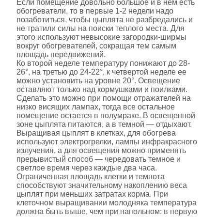
Если помещение довольно большое и в нем есть
обогреватели, то в первые 1-2 недели надо
позаботиться, чтобы цыплята не разбредались и
не тратили силы на поиски теплого места. Для
этого используют невысокие загородки-ширмы
вокруг обогревателей, сокращая тем самым
площадь передвижений.
Ко второй неделе температуру понижают до 28-
26°, на третью до 24-22°, к четвертой неделе ее
можно установить на уровне 20°. Освещение
оставляют только над кормушками и поилками.
Сделать это можно при помощи отражателей на
низко висящих лампах, тогда все остальное
помещение остается в полумраке. В освещенной
зоне цыплята питаются, а в темной — отдыхают.
Выращивая цыплят в клетках, для обогрева
используют электрогрелки, лампы инфракрасного
излучения, а для освещения можно применять
прерывистый способ — чередовать темное и
светлое время через каждые два часа.
Ограниченная площадь клетки и темнота
способствуют значительному накоплению веса
цыплят при меньших затратах корма. При
клеточном выращивании молодняка температура
должна быть выше, чем при напольном: в первую