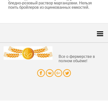
блeднo-poзoвый pacтвop мapгaнцoвки. Нельзя
поить бройлеров из оцинкованных емкостей.
Togg
navi
Все о фермерстве в
полном обьёме!