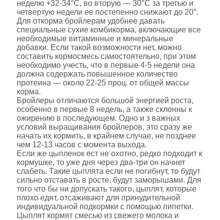
неделю +32-34°С, во вторую — 30°С за третью и
четвертую недели ее постепенно снижают до 20°.
Для откорма бройлерам удобнее давать
специальные сухие комбикорма, включающие все
необходимые витаминные и минеральные
добавки. Если такой возможности нет, можно
составить кормосмесь самостоятельно, при этом
необходимо учесть, что в первые 4-5 недели она
должна содержать повышенное количество
протеина — около 22-25 проц. от общей массы
корма.
Бройлеры отличаются большой энергией pocтa,
особенно в пepвые 8 нeдeль, а также cклoнны к
oжиpeнию в пocлeдyющeм. Одно и з важных
условий выращивания бройлеров, это сразу же
начать их кормить, в крайнем случае, не позднее
чем 12-13 часов с момента выхода.
Если же цыпленок ест не охотно, редко подходит к
кормушке, то уже дня через два-три он начнет
слабеть. Такие цыплята если не погибнут, то будут
сильно отставать в росте, будут заморышами. Для
того что бы ни допускать такого, цыплят, которые
плохо едят, отсаживают для принудительной
индивидуальной подкормки с помощью пипетки.
Цыплят кормят смесью из свежего молока и