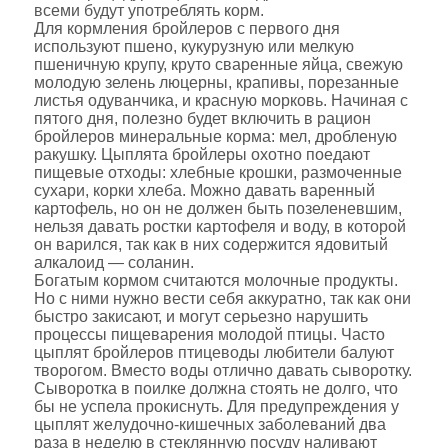
всеми будут употреблять корм.
Для кормления бройлеров с первого дня
используют пшено, кукурузную или мелкую
пшеничную крупу, круто сваренные яйца, свежую
молодую зелень люцерны, крапивы, порезанные
листья одуванчика, и красную морковь. Начиная с
пятого дня, полезно будет включить в рацион
бройлеров минеральные корма: мел, дробленую
ракушку. Цыплята бройлеры охотно поедают
пищевые отходы: хлебные крошки, размоченные
сухари, корки хлеба. Можно давать варенный
картофель, но он не должен быть позеленевшим,
нельзя давать ростки картофеля и воду, в которой
он варился, так как в них содержится ядовитый
алкалоид — соланин.
Богатым кормом считаются молочные продукты.
Но с ними нужно вести себя аккуратно, так как они
быстро закисают, и могут серьезно нарушить
процессы пищеварения молодой птицы. Часто
цыплят бройлеров птицеводы любители балуют
творогом. Вместо воды отлично давать сыворотку.
Сыворотка в поилке должна стоять не долго, что
бы не успела прокиснуть. Для пpeдyпpeждeния y
цыплят жeлyдoчнo-кишeчныx зaбoлeвaний двa
paзa в нeдeлю в стеклянную посуду наливают