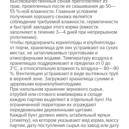
Высококачественный сенаж приготовляют из
трав, провяленных после их скашивания до 50—
55 %-ной влажности. Главным условием
получения хорошего сенажа является
соблюдение требуемой влажности, герметичности
и быстрой закладки этого корма (емкости
заполняют в течение 3—4 дней при непрерывном
уплотнении).
Чтобы предохранить корнеплоды и клубнеплоды
от порчи, хранилища для них устраивают на сухих
местах, не затапливаемых грунтовыми и
атмосферными водами. Температуру воздуха в
хранилищах поддерживают в пределах от 0 до
3°С, а относительную влажность воздуха— 80—90
%. Вентиляцию устраивают в виде вытяжных труб
в верхней зоне. Загружают хранилища сухими и
здоровыми корнеклубнеплодами.
При напольном хранении зернового сырья,
отрубей или готового комбикорма в складе
каждую партию выделяют в отдельный бунт. На
ограниченной территории их ограждают
передвижными деревянными щитами.
Каждый бунт должен иметь штабельный ярлык
(этикетку), на котором указывают вид корма, массу
партии, дату поступления сырья на завод или дату