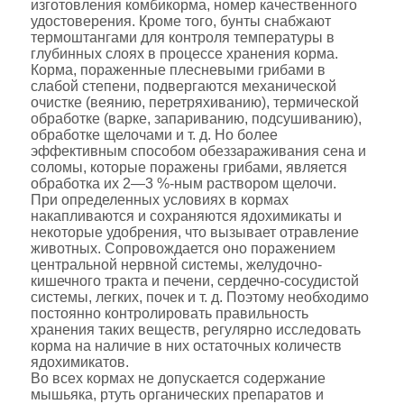
изготовления комбикорма, номер качественного
удостоверения. Кроме того, бунты снабжают
термоштангами для контроля температуры в
глубинных слоях в процессе хранения корма.
Корма, пораженные плесневыми грибами в
слабой степени, подвергаются механической
очистке (веянию, перетряхиванию), термической
обработке (варке, запариванию, подсушиванию),
обработке щелочами и т. д. Но более
эффективным способом обеззараживания сена и
соломы, которые поражены грибами, является
обработка их 2—3 %-ным раствором щелочи.
При определенных условиях в кормах
накапливаются и сохраняются ядохимикаты и
некоторые удобрения, что вызывает отравление
животных. Сопровождается оно поражением
центральной нервной системы, желудочно-
кишечного тракта и печени, сердечно-сосудистой
системы, легких, почек и т. д. Поэтому необходимо
постоянно контролировать правильность
хранения таких веществ, регулярно исследовать
корма на наличие в них остаточных количеств
ядохимикатов.
Во всех кормах не допускается содержание
мышьяка, ртуть органических препаратов и