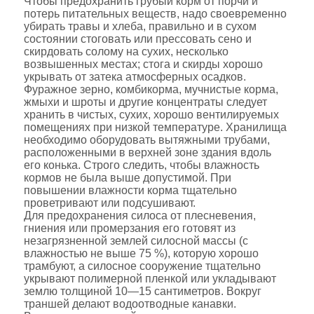
Чтобы предохранить грубый корм от порчи и
потерь питательных веществ, надо своевременно
убирать травы и хлеба, правильно и в сухом
состоянии стоговать или прессовать сено и
скирдовать солому на сухих, несколько
возвышенных местах; стога и скирды хорошо
укрывать от затека атмосферных осадков.
Фуражное зерно, комбикорма, мучнистые корма,
жмыхи и шроты и другие концентраты следует
хранить в чистых, сухих, хорошо вентилируемых
помещениях при низкой температуре. Хранилища
необходимо оборудовать вытяжными трубами,
расположенными в верхней зоне здания вдоль
его конька. Строго следить, чтобы влажность
кормов не была выше допустимой. При
повышении влажности корма тщательно
проветривают или подсушивают.
Для предохранения силоса от плесневения,
гниения или промерзания его готовят из
незагрязненной землей силосной массы (с
влажностью не выше 75 %), которую хорошо
трамбуют, а силосное сооружение тщательно
укрывают полимерной пленкой или укладывают
землю толщиной 10—15 сантиметров. Вокруг
траншей делают водоотводные канавки.